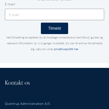
E-mail
Tilmeld
Ved tilmelding accepterer du at modtage nyhedsbreve med tilbud, guides og
relevant information ca. 1–2 gange i kvartalet. Du kan til enhver tid afmelde
dig. Læs om vores
privatlivspolitik her
Kontakt os
Qvortrup Administration A/S