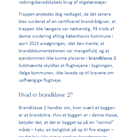
redningsberedskabets brug af stigekøretøjer.
Trappen ønskedes dog nedtaget, da det senere
blev vurderet af en certificeret brandrådgiver, at
trappen ikke længere var nødvendig. På trods af
denne vurdering afslog Københavns Kommune i
april 2023 ansøgningen, idet den mente, at
branddokumentationen var mangelfuld, og at
ejendommen ikke kunne placeres i
brandklasse 2
.
Sidstnævnte skyldtes at flugtvejene i bygningen,
ifølge kommunen, ikke levede op til kravene om
uafhængige flugtveje.
Hvad er brandklasse 2?
Brandklasse 2 handler om, hvor svært et byggeri
er at brandsikre. Hvis et byggeri er i denne klasse,
betyder det, at det er bygget op på en “normal”
måde – f.eks. en boligblok på op til fire etager –
og det har ikke nogen særlige brandmæssige