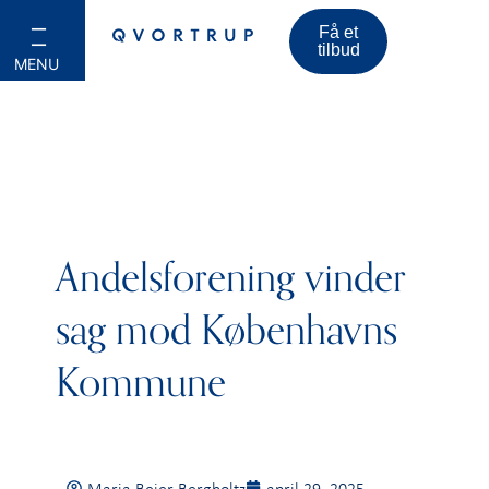
Få et
tilbud
Andelsforening vinder
sag mod Københavns
Kommune
Maria Beier Bergholtz
april 29, 2025