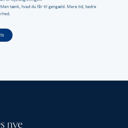
… Men tænk, hvad du får til gengæld. Mere tid, bedre
erhed.
is
es nye