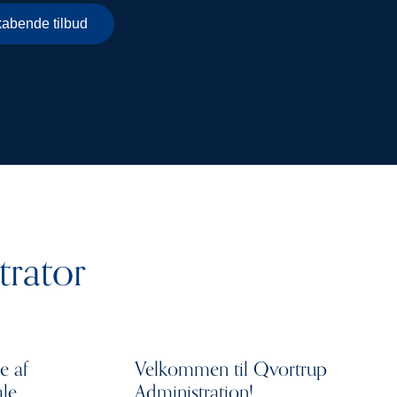
kabende tilbud
trator
e af
Velkommen til Qvortrup
ale
Administration!