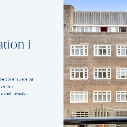
tion i
abe gode, sunde og
t er en
sionel investor.