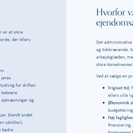
Hvorfor v
ejendomsa
 er at sikre
byrde, der ellers
Det administrative
og tidskrævende. 
arbejdsglæden, men
store konsekvenser
mv.
Ved at vælge en pr
 jeres
tydning for driften
Frigivet tid
, 
s beboere
ellers ville 
, opkrævninger og
Økonomisk s
budgettering
jer, blandt andet
Høj faglighed
en udvikler).
finansiering,
be bedre
foreningens l