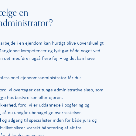
ælge en
dministrator?
 arbejde i en ejendom kan hurtigt blive uoverskueligt
Manglende kompetencer og lyst gør både noget ved
 det medfører også flere fejl – og det kan have
.
ofessionel ejendomsadministrator får du:
fordi vi overtager det tunge administrative slæb, som
ligge hos bestyrelsen eller ejeren.
ikkerhed
, fordi vi er uddannede i bogføring og
, så du undgår ubehagelige overraskelser.
 og adgang til specialister
inden for både jura og
 hvilket sikrer korrekt håndtering af alt fra
ån til lejelovgivningen.