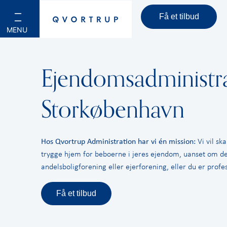
Få et tilbud
Ejendomsadministra
Storkøbenhavn
Hos Qvortrup Administration har vi én mission:
Vi vil sk
trygge hjem for beboerne i jeres ejendom, uanset om de
andelsboligforening eller ejerforening, eller du er profes
Få et tilbud