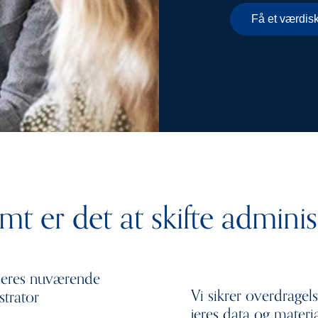
Få et værdis
mt er det at skifte adminis
jeres nuværende
Vi sikrer overdragels
strator
jeres data og materi