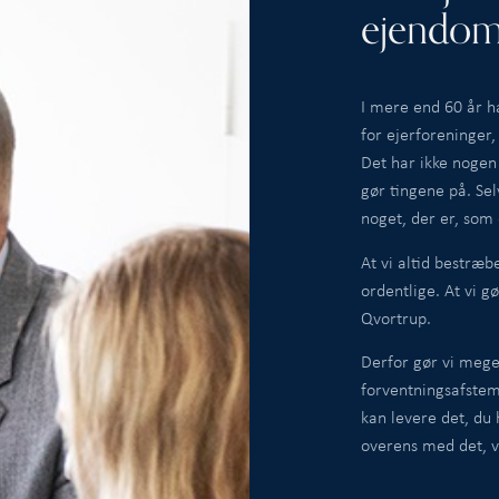
ejendom
I mere end 60 år h
for ejerforeninger
Det har ikke nogen 
gør tingene på. Se
noget, der er, som 
At vi altid bestræb
ordentlige. At vi g
Qvortrup.
Derfor gør vi meg
forventningsafstemn
kan levere det, du 
overens med det, v