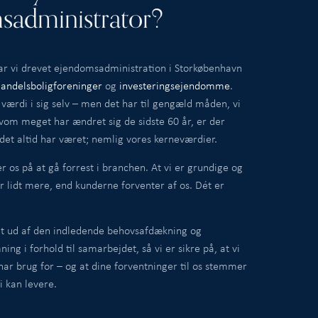
sadministrator?
ar vi drevet ejendomsadministration i Storkøbenhavn
,
andelsboligforeninger
og
investeringsejendomme
.
værdi i sig selv – men det har til gengæld måden, vi
lvom meget har ændret sig de sidste 60 år, er der
det altid har været; nemlig vores kerneværdier.
er os på at gå forrest i branchen. At vi er grundige og
ør lidt mere, end kunderne forventer af os. Dét er
et ud af den indledende behovsafdækning og
ing i forhold til samarbejdet, så vi er sikre på, at vi
har brug for – og at dine forventninger til os stemmer
i kan levere.