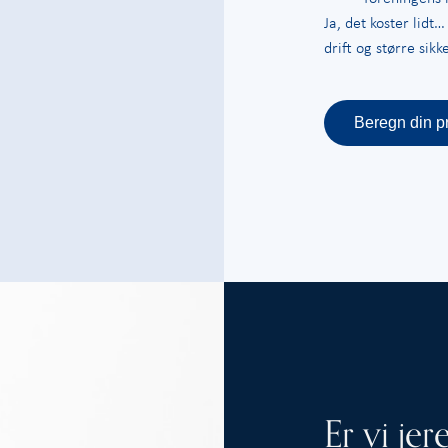
Ja, det koster lidt
drift og større sikk
Beregn din pr
Er vi jer