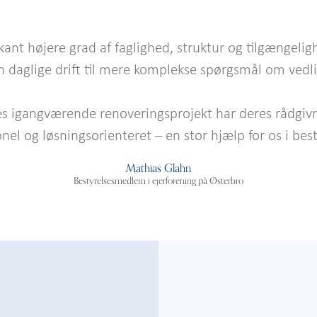
kant højere grad af faglighed, struktur og tilgængeli
en daglige drift til mere komplekse spørgsmål om vedl
res igangværende renoveringsprojekt har deres rådgiv
onel og løsningsorienteret – en stor hjælp for os i best
Mathias Glahn
Bestyrelsesmedlem i ejerforening på Østerbro