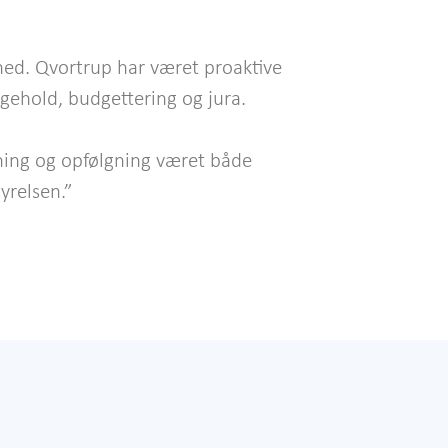
ghed. Qvortrup har været proaktive
igehold, budgettering og jura.
ning og opfølgning været både
yrelsen.”