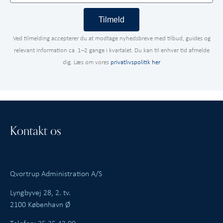
Tilmeld
Ved tilmelding accepterer du at modtage nyhedsbreve med tilbud, guides og
relevant information ca. 1–2 gange i kvartalet. Du kan til enhver tid afmelde
dig. Læs om vores
privatlivspolitik her
Kontakt os
Qvortrup Administration A/S
Lyngbyvej 28, 2. tv.
2100 København Ø