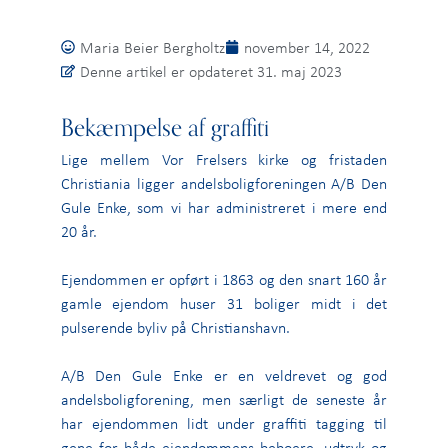
Maria Beier Bergholtz
november 14, 2022
Denne artikel er opdateret 31. maj 2023
Bekæmpelse af graffiti
Lige mellem Vor Frelsers kirke og fristaden
Christiania ligger andelsboligforeningen A/B Den
Gule Enke, som vi har administreret i mere end
20 år.
Ejendommen er opført i 1863 og den snart 160 år
gamle ejendom huser 31 boliger midt i det
pulserende byliv på Christianshavn.
A/B Den Gule Enke er en veldrevet og god
andelsboligforening, men særligt de seneste år
har ejendommen lidt under graffiti tagging til
gene for både ejendommens beboere, udtryk og