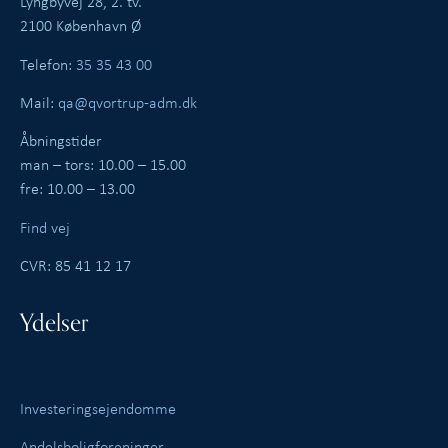
Lyngbyvej 28, 2. tv.
2100 København Ø
Telefon:
35 35 43 00
Mail:
qa@qvortrup-adm.dk
Åbningstider
man – tors: 10.00 – 15.00
fre: 10.00 – 13.00
Find vej
CVR: 85 41 12 17
Ydelser
Investeringsejendomme
Andelsboligforeninger