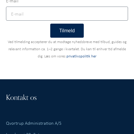
E-mail
Tilmeld
Ved tilmelding accepterer du at modtage nyhedsbreve med tilbud, guides og
relevant information ca. 1–2 gange i kvartalet. Du kan til enhver tid afmelde
dig. Læs om vores
privatlivspolitik her
Kontakt os
Qvortrup Administration A/S