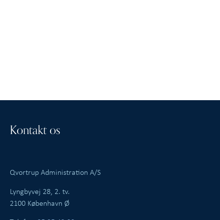
Kontakt os
Qvortrup Administration A/S
Lyngbyvej 28, 2. tv.
2100 København Ø