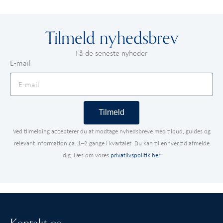
Tilmeld nyhedsbrev
Få de seneste nyheder
E-mail
Tilmeld
Ved tilmelding accepterer du at modtage nyhedsbreve med tilbud, guides og
relevant information ca. 1–2 gange i kvartalet. Du kan til enhver tid afmelde
dig. Læs om vores
privatlivspolitik her