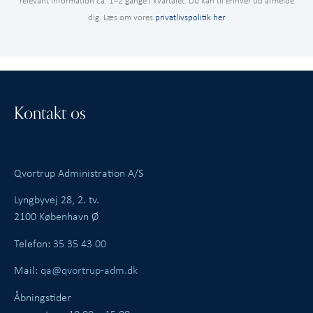
dig. Læs om vores
privatlivspolitik her
Kontakt os
Qvortrup Administration A/S
Lyngbyvej 28, 2. tv.
2100 København Ø
Telefon:
35 35 43 00
Mail:
qa@qvortrup-adm.dk
Åbningstider