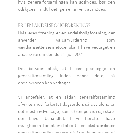
hvis generalforsamlingen kan udskydes, bør den
udskydes – indtil det igen er sikkert at mødes.
ER I EN ANDELSBOLIGFORENING?
Hvis jeres forening er en andelsboligforening, der
anvender valuarvurdering som
værdiansættelsesmetode, skal I have vedtaget en
andelskrone inden den 1. juli 2021.
Det betyder altså, at I bør planlægge en
generalforsamling inden denne dato, så
andelskronen kan vedtages.
Vi anbefaler, at en sådan generalforsamling
afvikles med forkortet dagsorden, så det alene er
det mest nødvendige, som eksempelvis regnskab,
der bliver behandlet. I vil herefter have
muligheden for at indkalde til en ekstraordinær
generalforsamling senere på året, hvor resten af