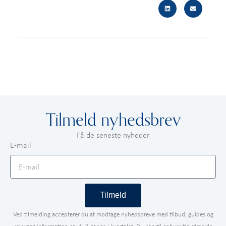
Tilmeld nyhedsbrev
Få de seneste nyheder
E-mail
Tilmeld
Ved tilmelding accepterer du at modtage nyhedsbreve med tilbud, guides og
relevant information ca. 1–2 gange i kvartalet. Du kan til enhver tid afmelde