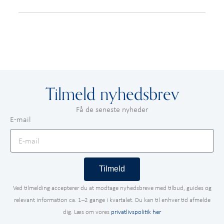
Tilmeld nyhedsbrev
Få de seneste nyheder
E-mail
Tilmeld
Ved tilmelding accepterer du at modtage nyhedsbreve med tilbud, guides og
relevant information ca. 1–2 gange i kvartalet. Du kan til enhver tid afmelde
dig. Læs om vores
privatlivspolitik her