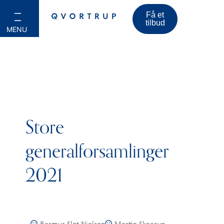
Få et
tilbud
Store
generalforsamlinger
2021
Rasmus Slot Nielsen
Martin Skaarup